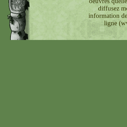
oeuvres quelle
diffusez m
information de
ligne (