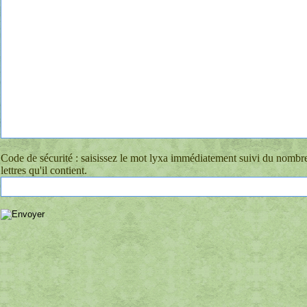
Code de sécurité : saisissez le mot lyxa immédiatement suivi du nombr
lettres qu'il contient.