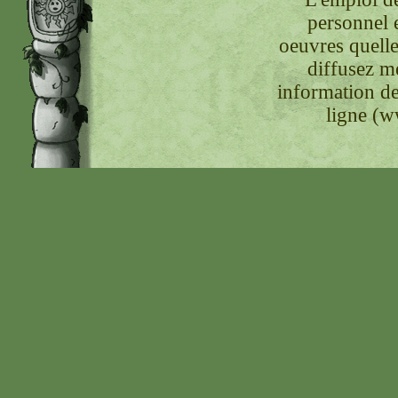
personnel 
oeuvres quelle
diffusez m
information de
ligne (