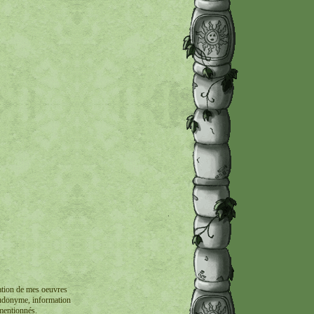
ation de mes oeuvres
seudonyme, information
mentionnés.