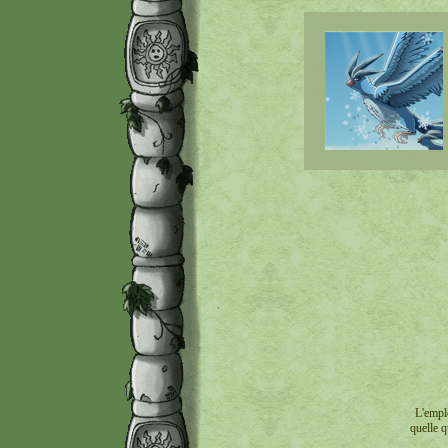
L'empl
quelle q