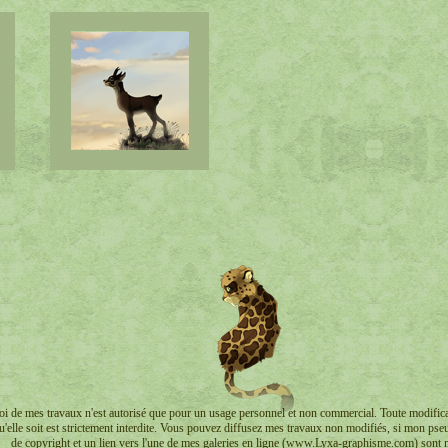
oi de mes travaux n'est autorisé que pour un usage personnel et non commercial. Toute modific
u'elle soit est strictement interdite. Vous pouvez diffusez mes travaux non modifiés, si mon p
de copyright et un lien vers l'une de mes galeries en ligne (www.Lyxa-graphisme.com) sont 